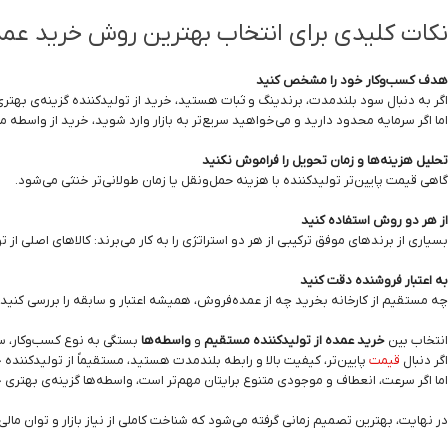
نکات کلیدی برای انتخاب بهترین روش خرید عم
هدف کسب‌وکار خود را مشخص کنید
اگر به دنبال سود بلندمدت، برندینگ و ثبات هستید، خرید از تولیدکننده گزینه‌ی بهتر
اما اگر سرمایه محدود دارید و می‌خواهید سریع‌تر به بازار وارد شوید، خرید از واسطه م
تحلیل هزینه‌ها و زمان تحویل را فراموش نکنید
گاهی قیمت پایین‌تر تولیدکننده با هزینه حمل‌ونقل یا زمان طولانی‌تر خنثی می‌شود.
از هر دو روش استفاده کنید
بسیاری از برندهای موفق ترکیبی از هر دو استراتژی را به کار می‌برند: کالاهای اصلی از ت
به اعتبار فروشنده دقت کنید
چه مستقیم از کارخانه بخرید چه از عمده‌فروش، همیشه اعتبار و سابقه را بررسی کنید.
انتخاب بین
خرید عمده از تولیدکننده مستقیم
و
واسطه‌ها
بستگی به نوع کسب‌وکار، سر
اگر دنبال
قیمت
پایین‌تر، کیفیت بالا و رابطه بلندمدت هستید، مستقیماً از تولیدکننده 
اما اگر سرعت، انعطاف و موجودی متنوع برایتان مهم‌تر است، واسطه‌ها گزینه‌ی بهتری 
در نهایت، بهترین تصمیم زمانی گرفته می‌شود که شناخت کاملی از نیاز بازار و توان مال